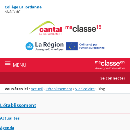
Panneau de gestion des cookies
Collège La Jordanne
Menu de la rubrique
Contenu
AURILLAC
MENU
Se connecter
Vous êtes ici :
Accueil
›
L'établissement
›
Vie Scolaire
›
Blog
L'établissement
Actualités
Agenda