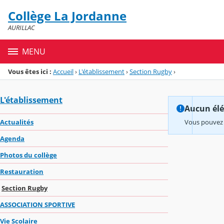
Panneau de gestion des cookies
Collège La Jordanne
Menu de la rubrique
Contenu
AURILLAC
MENU
Vous êtes ici :
Accueil
›
L'établissement
›
Section Rugby
›
L'établissement
Aucun élém
Actualités
Vous pouvez 
Agenda
Photos du collège
Restauration
Section Rugby
ASSOCIATION SPORTIVE
Vie Scolaire