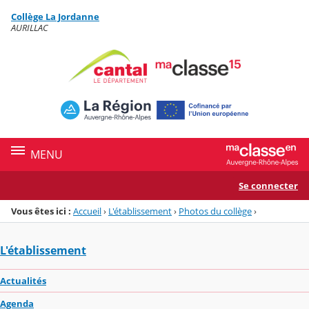
Panneau de gestion des cookies
Collège La Jordanne
Menu de la rubrique
Contenu
AURILLAC
MENU
Se connecter
Vous êtes ici :
Accueil
›
L'établissement
›
Photos du collège
›
L'établissement
Actualités
Agenda