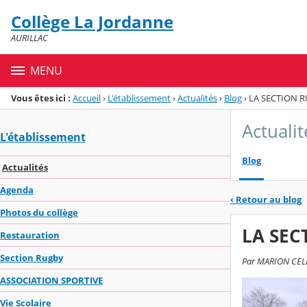
Panneau de gestion des cookies
Collège La Jordanne
Menu de la rubrique
Contenu
AURILLAC
MENU
Vous êtes ici :
Accueil
›
L'établissement
›
Actualités
›
Blog
›
LA SECTION 
Actualit
L'établissement
Blog
Actualités
Agenda
‹
Retour au blog
Photos du collège
LA SEC
Restauration
Section Rugby
Par MARION CELLER
ASSOCIATION SPORTIVE
Vie Scolaire