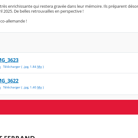
très enrichissante qui restera gravée dans leur mémoire. Ils préparent désor
il 2025. De belles retrouvailles en perspective !
anco-allemande !
MG_3623
Télécharger
( .
jpg
,
1.84
Mo
)
MG_3622
Télécharger
( .
jpg
,
1.40
Mo
)