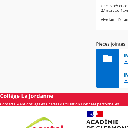
Une expérience 
27 mars au 4 avr
Vive l’amitié fr
Pièces jointes
I
I
Collège La Jordanne
Contacts
Mentions légales
Chartes d'utilisation
Données personnelles