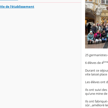
Vie de l'établissement
25 germanistes 
èm
6 élèves de 4
Durant ce séjou
vite laissé plac
Les élèves ont d
Ils ont suivi de
qu’une mine de 
Ils ont fabriqué
sûr...amélioré l