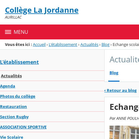
Panneau de gestion des cookies
Collège La Jordanne
Menu de la rubrique
Contenu
AURILLAC
MENU
Vous êtes ici :
Accueil
›
L'établissement
›
Actualités
›
Blog
›
Echange scola
Actualit
L'établissement
Blog
Actualités
Agenda
‹
Retour au blog
Photos du collège
Echang
Restauration
Section Rugby
Par ANNE POULHES
ASSOCIATION SPORTIVE
Vie Scolaire