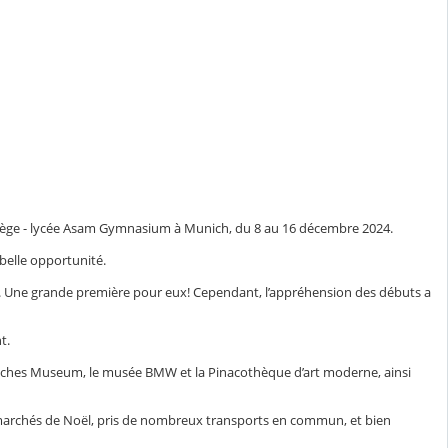
collège - lycée Asam Gymnasium à Munich, du 8 au 16 décembre 2024.
 belle opportunité.
e). Une grande première pour eux! Cependant, l’appréhension des débuts a
nt.
 Deutsches Museum, le musée BMW et la Pinacothèque d’art moderne, ainsi
 les marchés de Noël, pris de nombreux transports en commun, et bien